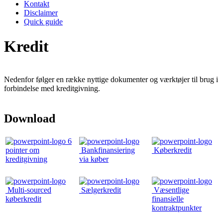
Kontakt
Disclaimer
Quick guide
Kredit
Nedenfor følger en række nyttige dokumenter og værktøjer til brug i
forbindelse med kreditgivning.
Download
6
pointer om
Bankfinansiering
Køberkredit
kreditgivning
via køber
Multi-sourced
Sælgerkredit
Væsentlige
køberkredit
finansielle
kontraktpunkter