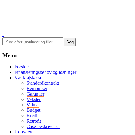
Menu
Forside
Finansieringsbehov og løsninger
Værktøjskasse
Standardkontrakt
Remburser
Garantier
Veksler
Valuta
Budget
Kredit
Retrofit
Case-beskrivelser
Udbydere