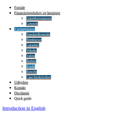
Forside
Finansieringsbehov og løsninger
Enkeltforretninger
Generelt
Værktøjskasse
Standardkontrakt
Remburser
Garantier
Veksler
Valuta
Budget
Kredit
Retrofit
Case-beskrivelser
Udbydere
Kontakt
Disclaimer
Quick guide
Introduction in English