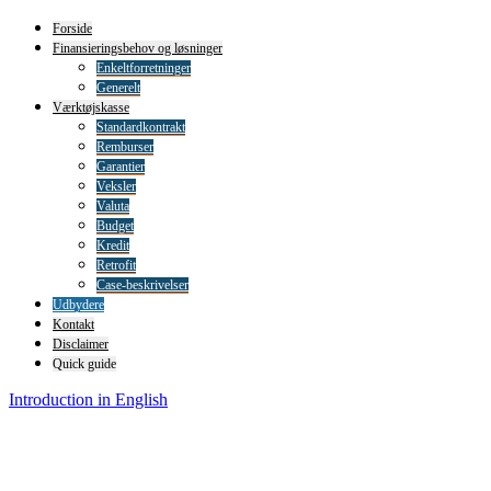
Forside
Finansieringsbehov og løsninger
Enkeltforretninger
Generelt
Værktøjskasse
Standardkontrakt
Remburser
Garantier
Veksler
Valuta
Budget
Kredit
Retrofit
Case-beskrivelser
Udbydere
Kontakt
Disclaimer
Quick guide
Introduction in English