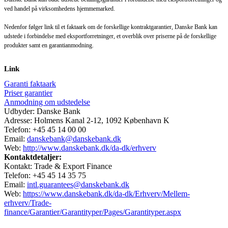
ved handel på virksomhedens hjemmemarked.
Nedenfor følger link til et faktaark om de forskellige kontraktgarantier, Danske Bank kan
udstede i forbindelse med eksportforretninger, et overblik over priserne på de forskellige
produkter samt en garantianmodning.
Link
Garanti faktaark
Priser garantier
Anmodning om udstedelse
Udbyder: Danske Bank
Adresse: Holmens Kanal 2-12, 1092 København K
Telefon: +45 45 14 00 00
Email:
danskebank@danskebank.dk
Web:
http://www.danskebank.dk/da-dk/erhverv
Kontaktdetaljer:
Kontakt: Trade & Export Finance
Telefon: +45 45 14 35 75
Email:
intl.guarantees@danskebank.dk
Web:
https://www.danskebank.dk/da-dk/Erhverv/Mellem-
erhverv/Trade-
finance/Garantier/Garantityper/Pages/Garantityper.aspx